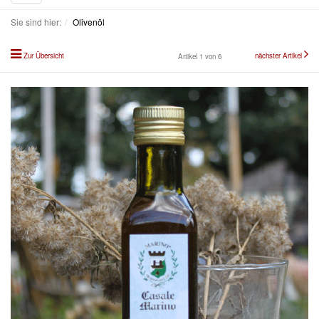
navigation
Sie sind hier:
Olivenöl
Zur Übersicht
nächster Artikel
Artikel 1 von 6