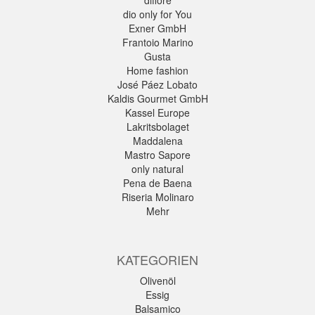
dio only for You
Exner GmbH
Frantoio Marino
Gusta
Home fashion
José Páez Lobato
Kaldis Gourmet GmbH
Kassel Europe
Lakritsbolaget
Maddalena
Mastro Sapore
only natural
Pena de Baena
Riseria Molinaro
Mehr
KATEGORIEN
Olivenöl
Essig
Balsamico