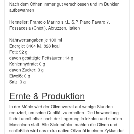
Nach dem Öffnen immer gut verschlossen und im Dunklen
aufbewahren
Hersteller: Frantoio Marino s.r.l., S.P. Piano Favaro 7,
Fossacesia (Chieti), Abruzzen, Italien
Nährwertangaben je 100 ml
Energie: 3404 kJ, 828 kcal
Fett: 92 g
davon gesättigte Fettsäuren: 14 g
Kohlenhydrate: 0 g
davon Zucker: 0 g
Eiweiß: 0 g
Salz: 0 g
Ernte & Produktion
In der Mühle wird der Olivenvorrat auf wenige Stunden
reduziert, um seine Qualität zu erhalten. Die Umwandlung
findet unmittelbar nach der Lagerung in lokalen und sterilen
Maschinen statt. Alte Steinmühlen mahlen die Oliven und
schließlich wird das extra native Olivenöl in einem Zyklus der