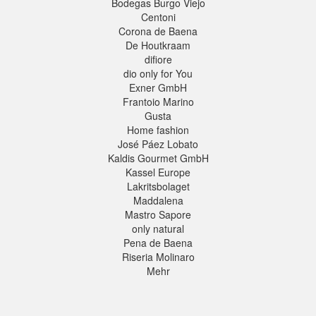
Bodegas Burgo Viejo
Centoni
Corona de Baena
De Houtkraam
difiore
dio only for You
Exner GmbH
Frantoio Marino
Gusta
Home fashion
José Páez Lobato
Kaldis Gourmet GmbH
Kassel Europe
Lakritsbolaget
Maddalena
Mastro Sapore
only natural
Pena de Baena
Riseria Molinaro
Mehr