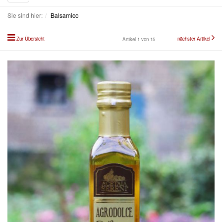
navigation
Sie sind hier:
Balsamico
Zur Übersicht
nächster Artikel
Artikel 1 von 15