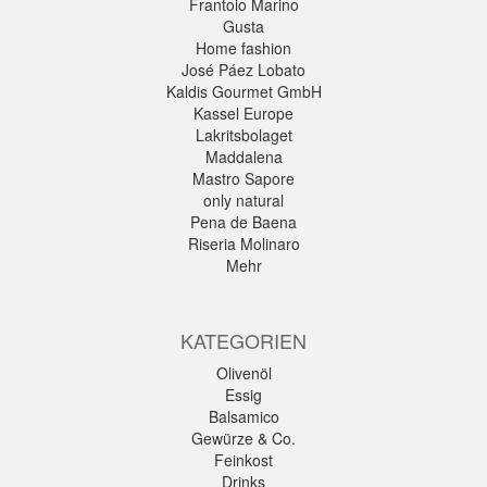
Frantoio Marino
Gusta
Home fashion
José Páez Lobato
Kaldis Gourmet GmbH
Kassel Europe
Lakritsbolaget
Maddalena
Mastro Sapore
only natural
Pena de Baena
Riseria Molinaro
Mehr
KATEGORIEN
Olivenöl
Essig
Balsamico
Gewürze & Co.
Feinkost
Drinks