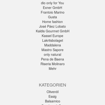
dio only for You
Exner GmbH
Frantoio Marino
Gusta
Home fashion
José Páez Lobato
Kaldis Gourmet GmbH
Kassel Europe
Lakritsbolaget
Maddalena
Mastro Sapore
only natural
Pena de Baena
Riseria Molinaro
Mehr
KATEGORIEN
Olivenöl
Essig
Balsamico