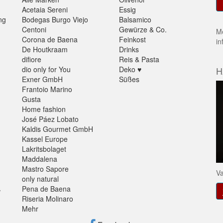
Acetaia Sereni
Essig
ng
Bodegas Burgo Viejo
Balsamico
Centoni
Gewürze & Co.
Me
Corona de Baena
Feinkost
in
De Houtkraam
Drinks
difiore
Reis & Pasta
dio only for You
Deko ♥
H
Exner GmbH
Süßes
Frantoio Marino
Gusta
Home fashion
José Páez Lobato
Kaldis Gourmet GmbH
Kassel Europe
Lakritsbolaget
Maddalena
Mastro Sapore
Va
only natural
Pena de Baena
V
Riseria Molinaro
Mehr