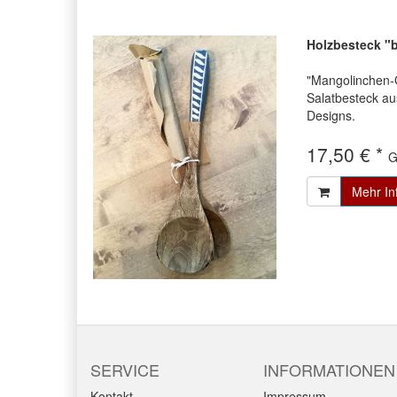
Holzbesteck "b
"Mangolinchen-G
Salatbesteck a
Designs.
17,50 € *
G
Mehr In
SERVICE
INFORMATIONEN
Kontakt
Impressum