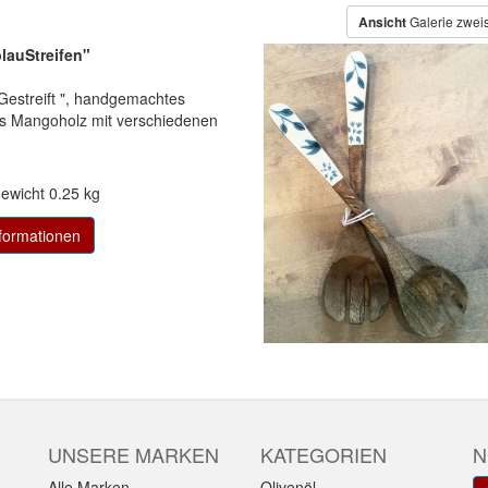
Ansicht
Galerie zwei
lauStreifen"
estreift ", handgemachtes
us Mangoholz mit verschiedenen
ewicht
0.25 kg
formationen
UNSERE MARKEN
KATEGORIEN
N
Alle Marken
Olivenöl