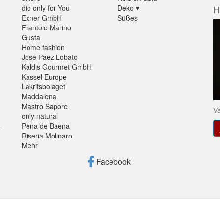
dio only for You
Deko ♥
H
Exner GmbH
Süßes
Frantoio Marino
Gusta
Home fashion
José Páez Lobato
Kaldis Gourmet GmbH
Kassel Europe
Lakritsbolaget
Maddalena
Mastro Sapore
Va
only natural
Pena de Baena
V
Riseria Molinaro
Mehr
Facebook