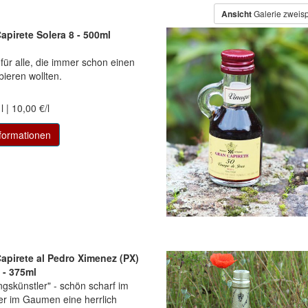
Ansicht
Galerie zweisp
apirete Solera 8 - 500ml
 für alle, die immer schon einen
bieren wollten.
l | 10,00 €/l
formationen
Capirete al Pedro Ximenez (PX)
 - 375ml
gskünstler" - schön scharf im
r im Gaumen eine herrlich