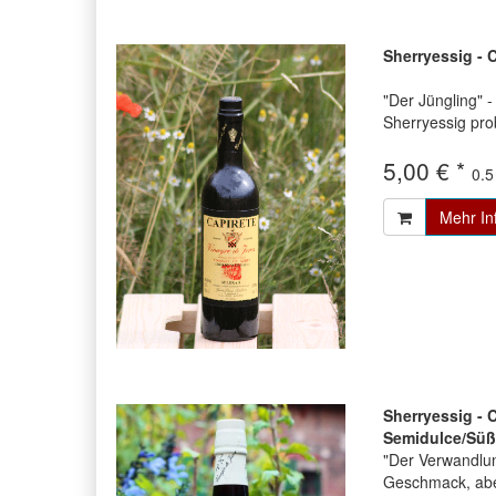
Sherryessig - C
"Der Jüngling" -
Sherryessig pro
5,00 € *
0.5 
Mehr In
Sherryessig - 
Semidulce/Süß
"Der Verwandlun
Geschmack, abe