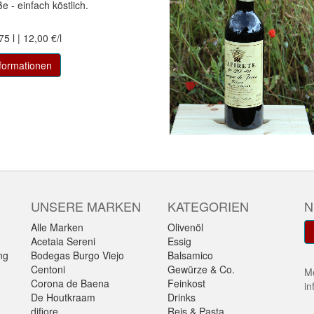
- einfach köstlich.
75 l | 12,00 €/l
formationen
UNSERE MARKEN
KATEGORIEN
N
Alle Marken
Olivenöl
Acetaia Sereni
Essig
ng
Bodegas Burgo Viejo
Balsamico
Centoni
Gewürze & Co.
Me
Corona de Baena
Feinkost
in
De Houtkraam
Drinks
difiore
Reis & Pasta